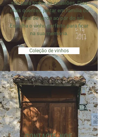
são para todas as ocasiões. Dias
mais quentes, jantar em família ou
um final de tarde ao pôr do sol.
Escolha o vinho perfeito para ficar
na sua memória.
Coleção de vinhos
CONTACTE-NOS