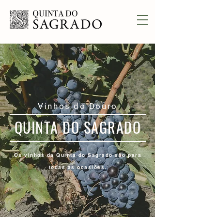
Vinhos do Douro
QUINTA DO SAGRADO
Os vinhos da Quinta do Sagrado são para
todas as ocasiões.